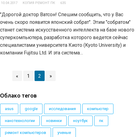
10.04.2017
КОПИЯ РЕМОНТ ПК
635
"Дорогой доктор Ватсон! Спешим сообщить, что у Вас
очень скоро появится японский собрат". Этим "собратом"
станет система искусственного интеллекта на базе нового
суперкомпьютера, разработка которого ведется сейчас
специалистами университета Киото (Kyoto University) и
компании Fujitsu Ltd. И эта система…
«
1
2
»
Облако тегов
asus
google
исследования
компьютер
нанотехнологии
новинки
ноутбук
пк
ремонт компьютеров
ученые