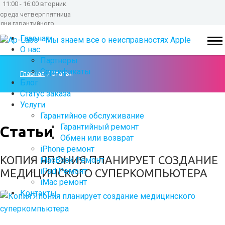
11:00 - 16:00 вторник
среда четверг пятница
дни гарантийного
обслуживания
Главная
О нас
Партнеры
Сертификаты
Главная
Статьи
Блог
Статус заказа
Услуги
Гарантийное обслуживание
Гарантийный ремонт
Статьи
Обмен или возврат
iPhone ремонт
КОПИЯ ЯПОНИЯ ПЛАНИРУЕТ СОЗДАНИЕ
MacBook Ремонт
iPad Ремонт
МЕДИЦИНСКОГО СУПЕРКОМПЬЮТЕРА
iMac ремонт
Контакты