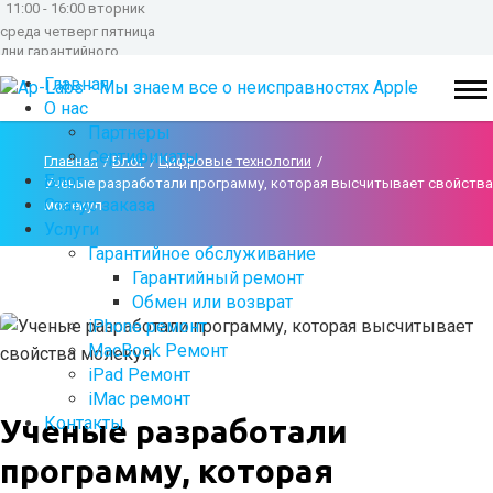
11:00 - 16:00 вторник
среда четверг пятница
дни гарантийного
обслуживания
Главная
О нас
Партнеры
Сертификаты
Главная
Блог
Цифровые технологии
Блог
Ученые разработали программу, которая высчитывает свойства
Статус заказа
молекул
Услуги
Гарантийное обслуживание
Гарантийный ремонт
Обмен или возврат
iPhone ремонт
MacBook Ремонт
iPad Ремонт
iMac ремонт
Контакты
Ученые разработали
программу, которая